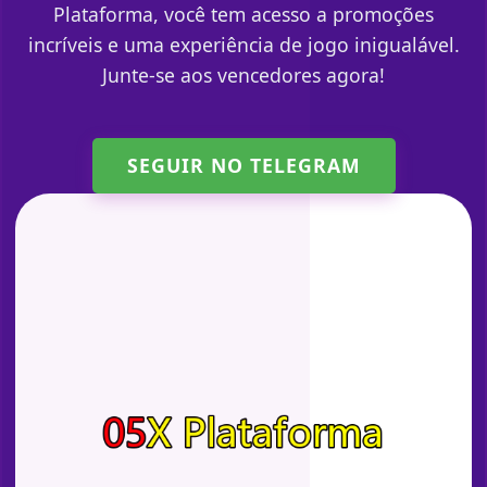
Plataforma, você tem acesso a promoções
incríveis e uma experiência de jogo inigualável.
Junte-se aos vencedores agora!
SEGUIR NO TELEGRAM