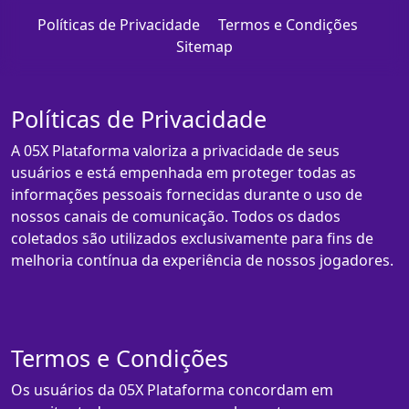
Políticas de Privacidade
Termos e Condições
Sitemap
Políticas de Privacidade
A 05X Plataforma valoriza a privacidade de seus
usuários e está empenhada em proteger todas as
informações pessoais fornecidas durante o uso de
nossos canais de comunicação. Todos os dados
coletados são utilizados exclusivamente para fins de
melhoria contínua da experiência de nossos jogadores.
Termos e Condições
Os usuários da 05X Plataforma concordam em