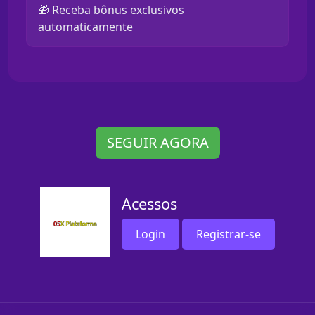
🎁 Receba bônus exclusivos
automaticamente
SEGUIR AGORA
Acessos
Login
Registrar-se