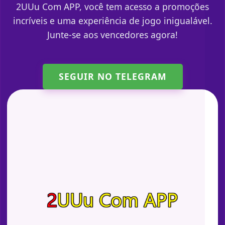
2UUu Com APP, você tem acesso a promoções
incríveis e uma experiência de jogo inigualável.
Junte-se aos vencedores agora!
SEGUIR NO TELEGRAM