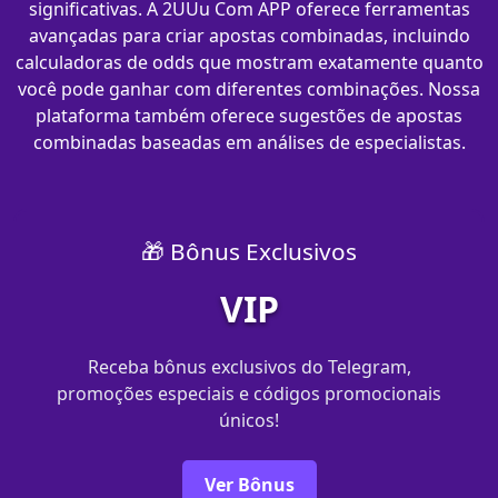
significativas. A 2UUu Com APP oferece ferramentas
avançadas para criar apostas combinadas, incluindo
calculadoras de odds que mostram exatamente quanto
você pode ganhar com diferentes combinações. Nossa
plataforma também oferece sugestões de apostas
combinadas baseadas em análises de especialistas.
🎁 Bônus Exclusivos
VIP
Receba bônus exclusivos do Telegram,
promoções especiais e códigos promocionais
únicos!
Ver Bônus