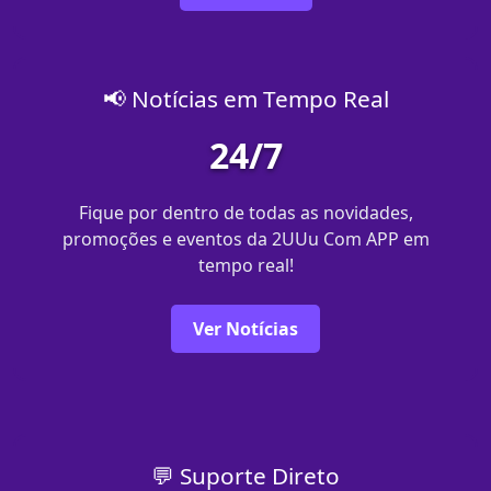
📢 Notícias em Tempo Real
24/7
Fique por dentro de todas as novidades,
promoções e eventos da 2UUu Com APP em
tempo real!
Ver Notícias
💬 Suporte Direto