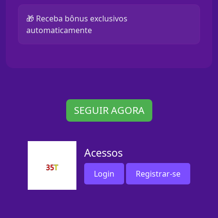
🎁 Receba bônus exclusivos
automaticamente
SEGUIR AGORA
Acessos
Login
Registrar-se