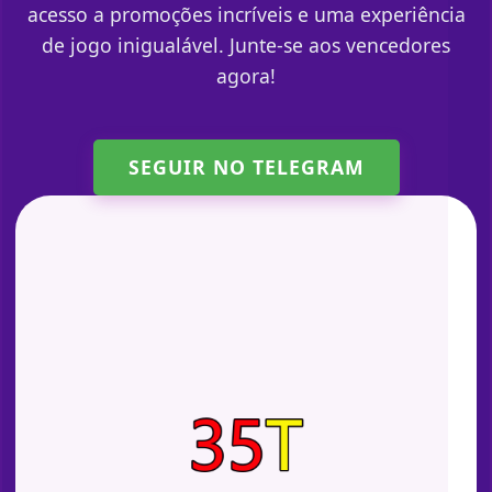
acesso a promoções incríveis e uma experiência
de jogo inigualável. Junte-se aos vencedores
agora!
SEGUIR NO TELEGRAM