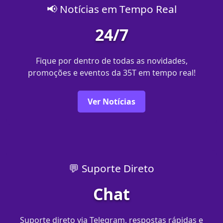
📢 Notícias em Tempo Real
24/7
Fique por dentro de todas as novidades,
promoções e eventos da 35T em tempo real!
Ver Notícias
💬 Suporte Direto
Chat
Suporte direto via Telegram, respostas rápidas e