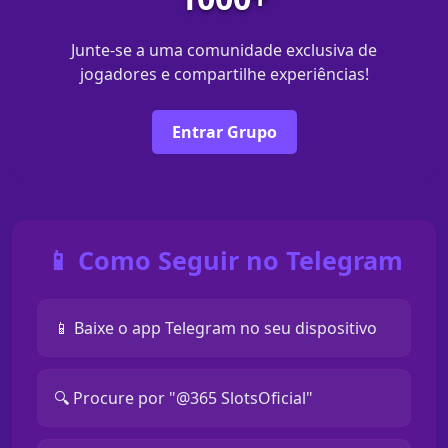
Junte-se a uma comunidade exclusiva de
jogadores e compartilhe experiências!
Entrar Grupo
📱 Como Seguir no Telegram
📱 Baixe o app Telegram no seu dispositivo
🔍 Procure por "@365 SlotsOficial"