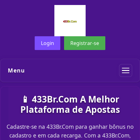
Login
Registrar-se
Menu
📱 433Br.Com A Melhor
Plataforma de Apostas
Cadastre-se na 433Br.Com para ganhar bônus no
cadastro e em cada recarga. Com a 433Br.Com,