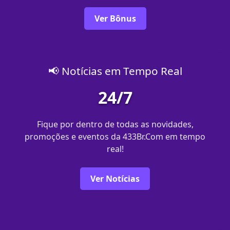
Ver Bônus
📢 Notícias em Tempo Real
24/7
Fique por dentro de todas as novidades,
promoções e eventos da 433Br.Com em tempo
real!
Ver Notícias