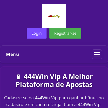
Login
Registrar-se
Menu
📱 444Win Vip A Melhor
Plataforma de Apostas
Cadastre-se na 444Win Vip para ganhar bônus no
cadastro e em cada recarga. Com a 444Win Vip,