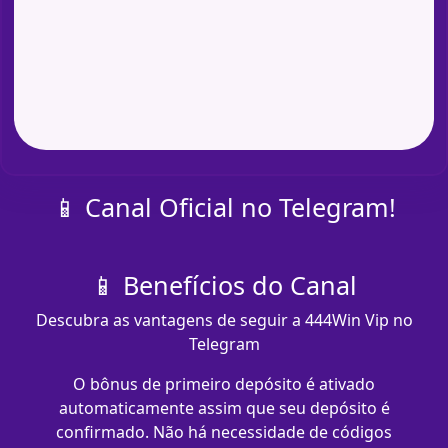
📱 Canal Oficial no Telegram!
📱 Benefícios do Canal
Descubra as vantagens de seguir a 444Win Vip no
Telegram
O bônus de primeiro depósito é ativado
automaticamente assim que seu depósito é
confirmado. Não há necessidade de códigos