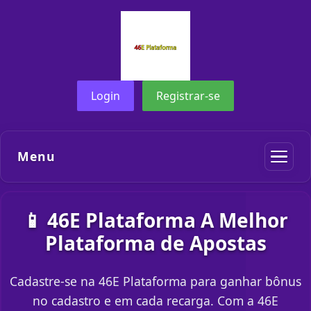
Login
Registrar-se
Menu
📱 46E Plataforma A Melhor
Plataforma de Apostas
Cadastre-se na 46E Plataforma para ganhar bônus
no cadastro e em cada recarga. Com a 46E