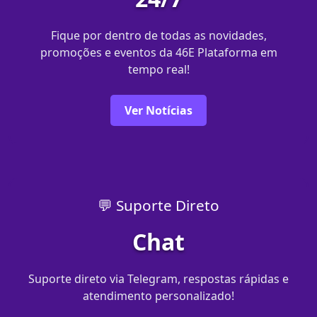
Fique por dentro de todas as novidades,
promoções e eventos da 46E Plataforma em
tempo real!
Ver Notícias
💬 Suporte Direto
Chat
Suporte direto via Telegram, respostas rápidas e
atendimento personalizado!