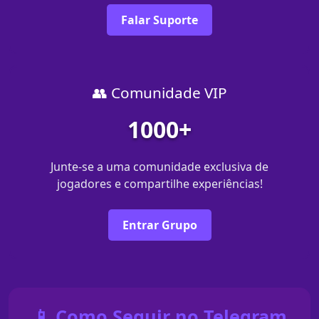
Falar Suporte
👥 Comunidade VIP
1000+
Junte-se a uma comunidade exclusiva de
jogadores e compartilhe experiências!
Entrar Grupo
📱 Como Seguir no Telegram