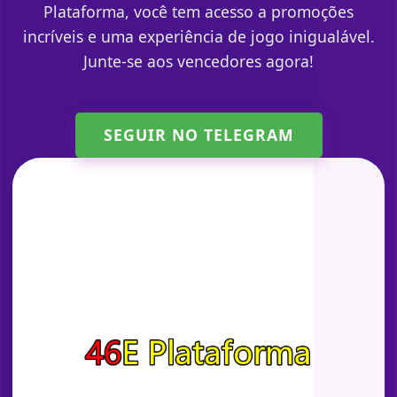
Plataforma, você tem acesso a promoções
incríveis e uma experiência de jogo inigualável.
Junte-se aos vencedores agora!
SEGUIR NO TELEGRAM