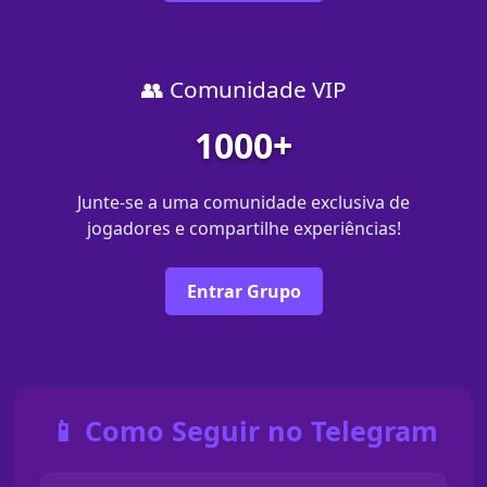
👥 Comunidade VIP
1000+
Junte-se a uma comunidade exclusiva de
jogadores e compartilhe experiências!
Entrar Grupo
📱 Como Seguir no Telegram