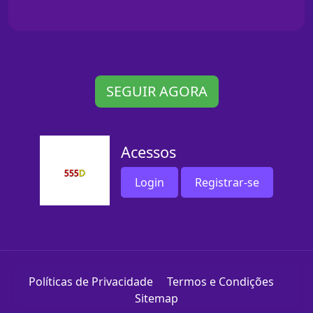
SEGUIR AGORA
Acessos
Login
Registrar-se
Políticas de Privacidade
Termos e Condições
Sitemap