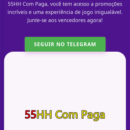
55HH Com Paga, você tem acesso a promoções
incríveis e uma experiência de jogo inigualável.
Junte-se aos vencedores agora!
SEGUIR NO TELEGRAM