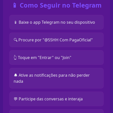
📱 Como Seguir no Telegram
📱 Baixe o app Telegram no seu dispositivo
🔍 Procure por "@55HH Com PagaOficial"
👆 Toque em "Entrar" ou "Join"
🔔 Ative as notificações para não perder
nada
💬 Participe das conversas e interaja