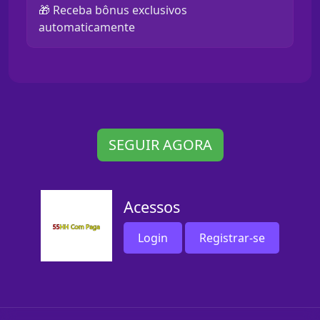
🎁 Receba bônus exclusivos
automaticamente
SEGUIR AGORA
Acessos
Login
Registrar-se