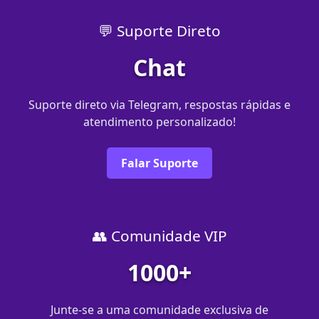
💬 Suporte Direto
Chat
Suporte direto via Telegram, respostas rápidas e
atendimento personalizado!
Falar Suporte
👥 Comunidade VIP
1000+
Junte-se a uma comunidade exclusiva de