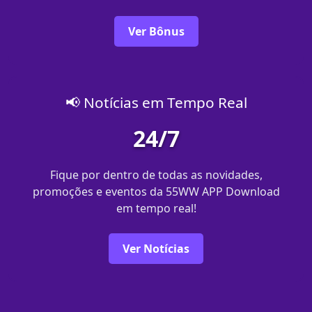
Ver Bônus
📢 Notícias em Tempo Real
24/7
Fique por dentro de todas as novidades,
promoções e eventos da 55WW APP Download
em tempo real!
Ver Notícias