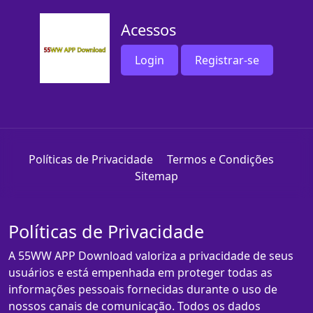
Acessos
Login
Registrar-se
Políticas de Privacidade
Termos e Condições
Sitemap
Políticas de Privacidade
A 55WW APP Download valoriza a privacidade de seus
usuários e está empenhada em proteger todas as
informações pessoais fornecidas durante o uso de
nossos canais de comunicação. Todos os dados