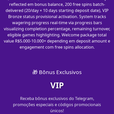
reflected em bonus balance, 200 free spins batch-
delivered (20/day × 10 days starting deposit date), VIP
Bronze status provisional activation. System tracks
wagering progress real-time via progress bars
visualizing completion percentage, remaining turnover,
eligible games highlighting. Welcome package total
value R$5.000-10.000+ depending em deposit amount e
engagement com free spins allocation.
🎁 Bônus Exclusivos
VIP
Receba bônus exclusivos do Telegram,
promoções especiais e códigos promocionais
únicos!