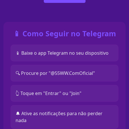
📱 Como Seguir no Telegram
📱 Baixe o app Telegram no seu dispositivo
🔍 Procure por "@55WW.ComOficial"
👆 Toque em "Entrar" ou "Join"
🔔 Ative as notificações para não perder
nada