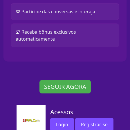
💬 Participe das conversas e interaja
🎁 Receba bônus exclusivos
automaticamente
SEGUIR AGORA
Acessos
Login
Registrar-se