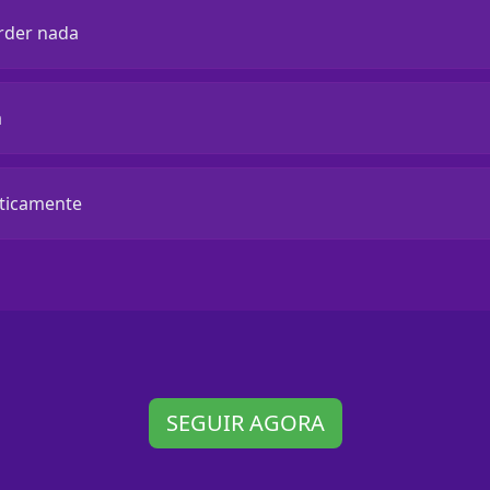
erder nada
a
aticamente
SEGUIR AGORA