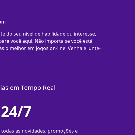
ram
do seu nível de habilidade ou interesse,
para você aqui. Não importa se você está
 o melhor em jogos on-line. Venha e junte-
cias em Tempo Real
24/7
e todas as novidades, promoções e