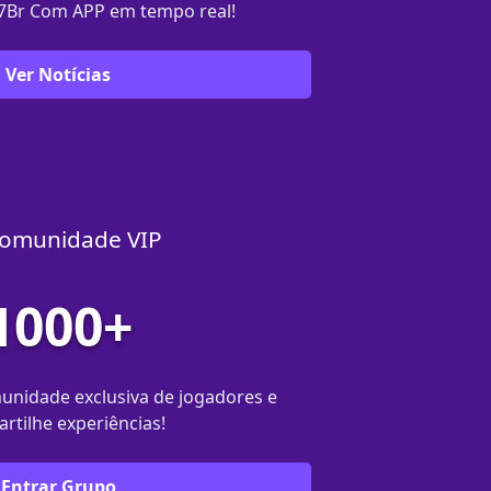
7Br Com APP em tempo real!
Ver Notícias
Comunidade VIP
1000+
unidade exclusiva de jogadores e
rtilhe experiências!
Entrar Grupo