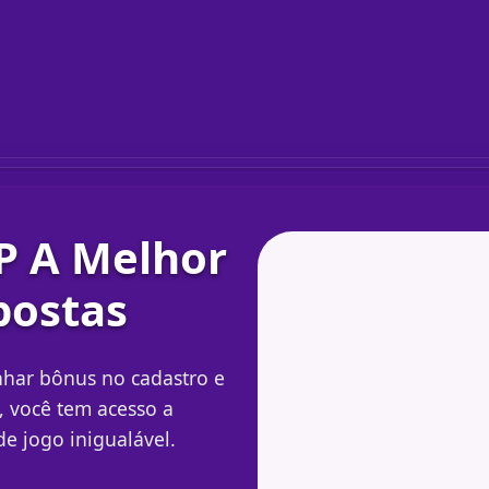
P A Melhor
postas
har bônus no cadastro e
 você tem acesso a
e jogo inigualável.