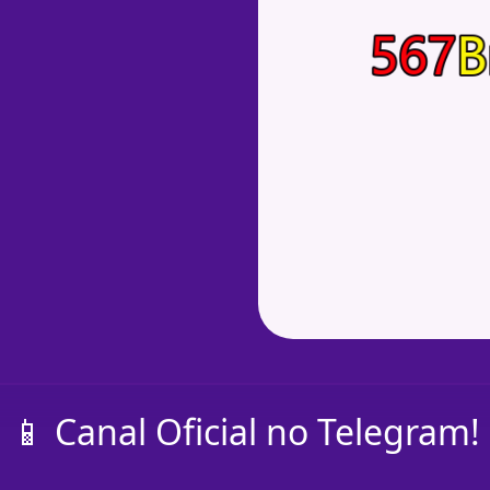
📱 Canal Oficial no Telegram!