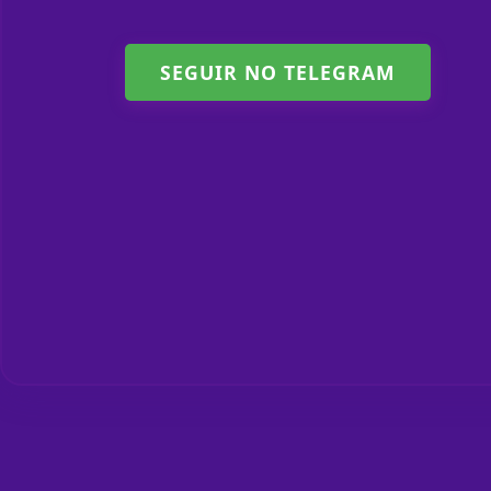
SEGUIR NO TELEGRAM