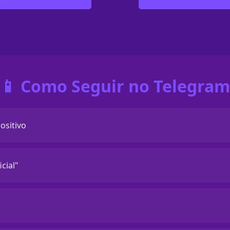
📱 Como Seguir no Telegram
ositivo
cial"