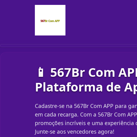
📱 567Br Com AP
Plataforma de A
Cadastre-se na 567Br Com APP para gan
em cada recarga. Com a 567Br Com APP,
promoções incríveis e uma experiência d
Junte-se aos vencedores agora!