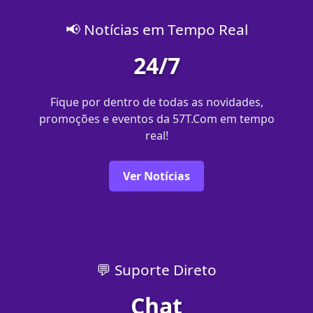
📢 Notícias em Tempo Real
24/7
Fique por dentro de todas as novidades,
promoções e eventos da 57T.Com em tempo
real!
Ver Notícias
💬 Suporte Direto
Chat