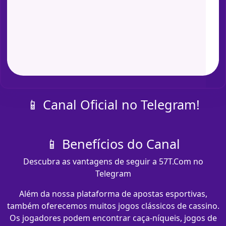
📱 Canal Oficial no Telegram!
📱 Benefícios do Canal
Descubra as vantagens de seguir a 57T.Com no
Telegram
Além da nossa plataforma de apostas esportivas,
também oferecemos muitos jogos clássicos de cassino.
Os jogadores podem encontrar caça-níqueis, jogos de