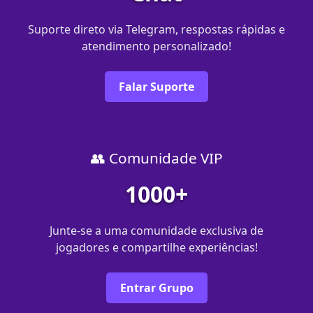
Suporte direto via Telegram, respostas rápidas e
atendimento personalizado!
Falar Suporte
👥 Comunidade VIP
1000+
Junte-se a uma comunidade exclusiva de
jogadores e compartilhe experiências!
Entrar Grupo