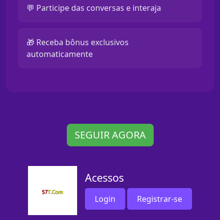
💬 Participe das conversas e interaja
🎁 Receba bônus exclusivos
automaticamente
SEGUIR AGORA
Acessos
Login
Registrar-se