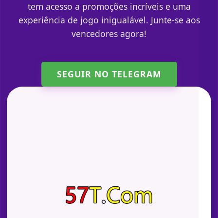
tem acesso a promoções incríveis e uma
experiência de jogo inigualável. Junte-se aos
vencedores agora!
SEGUIR NO TELEGRAM