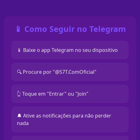
📱 Como Seguir no Telegram
📱 Baixe o app Telegram no seu dispositivo
🔍 Procure por "@57T.ComOficial"
👆 Toque em "Entrar" ou "Join"
🔔 Ative as notificações para não perder
nada