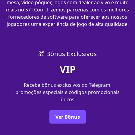
mesa, vídeo pôquer, jogos com dealer ao vivo e muito
mais no 57T.Com. Fizemos parcerias com os melhores
fornecedores de software para oferecer aos nossos
jogadores uma experiência de jogo de alta qualidade.
🎁 Bônus Exclusivos
VIP
Receba bônus exclusivos do Telegram,
promoções especiais e códigos promocionais
únicos!
Ver Bônus