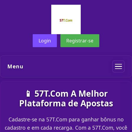
Login
Registrar-se
Menu
📱 57T.Com A Melhor
Plataforma de Apostas
Cadastre-se na 57T.Com para ganhar bônus no
cadastro e em cada recarga. Com a 57T.Com, você