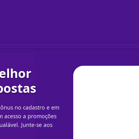
elhor
postas
bônus no cadastro e em
em acesso a promoções
ualável. Junte-se aos