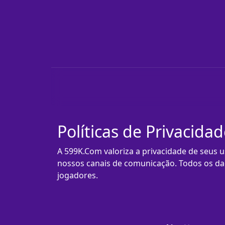
Políticas de Privacida
A 599K.Com valoriza a privacidade de seus
nossos canais de comunicação. Todos os dad
jogadores.