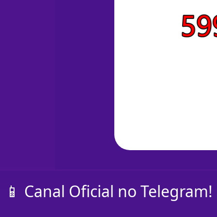
📱 Canal Oficial no Telegram!