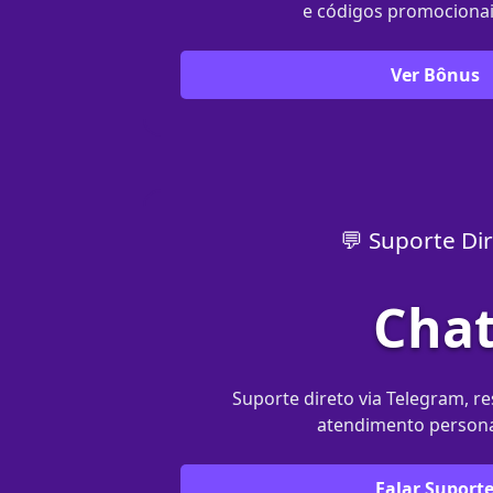
e códigos promocionai
Ver Bônus
💬 Suporte Di
Cha
Suporte direto via Telegram, r
atendimento persona
Falar Suport