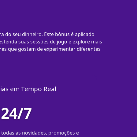
a do seu dinheiro. Este bônus é aplicado
estenda suas sessões de jogo e explore mais
res que gostam de experimentar diferentes
cias em Tempo Real
24/7
e todas as novidades, promoções e