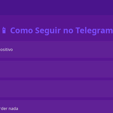
📱 Como Seguir no Telegram
ositivo
erder nada