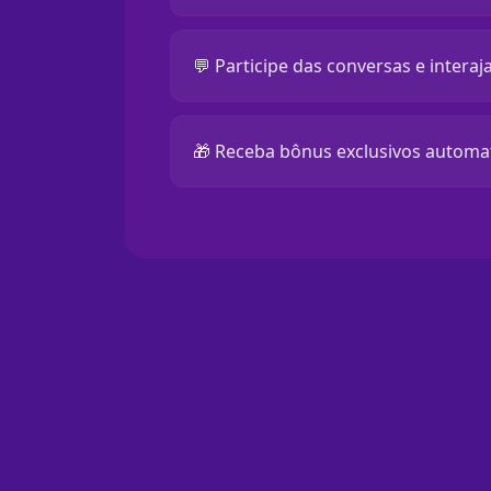
💬 Participe das conversas e interaj
🎁 Receba bônus exclusivos autom