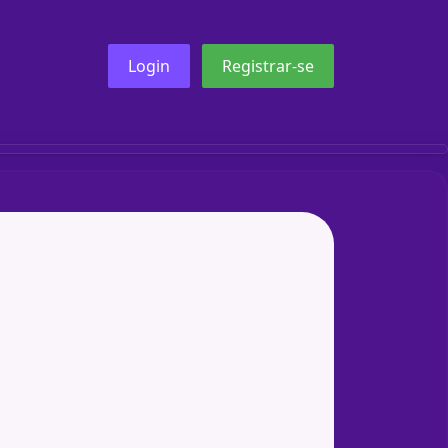
Login
Registrar-se