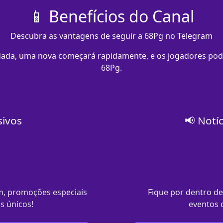
📱 Benefícios do Canal
Descubra as vantagens de seguir a 68Pg no Telegram
dada, uma nova começará rapidamente, e os jogadores po
68Pg.
sivos
📢 Notí
m, promoções especiais
Fique por dentro d
s únicos!
eventos 