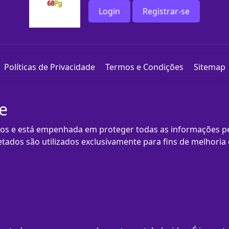
Login
Registrar-se
Políticas de Privacidade
Termos e Condições
Sitemap
de
rios e está empenhada em proteger todas as informações p
tados são utilizados exclusivamente para fins de melhoria