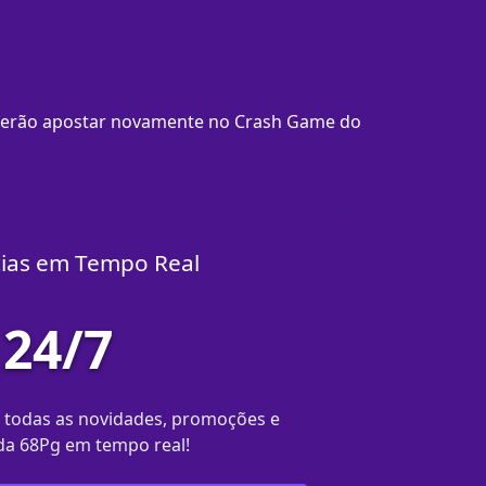
derão apostar novamente no Crash Game do
cias em Tempo Real
24/7
e todas as novidades, promoções e
da 68Pg em tempo real!