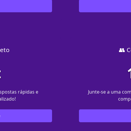
reto
👥 
t
espostas rápidas e
Junte-se a uma com
lizado!
compa
e