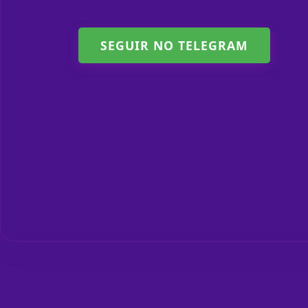
SEGUIR NO TELEGRAM