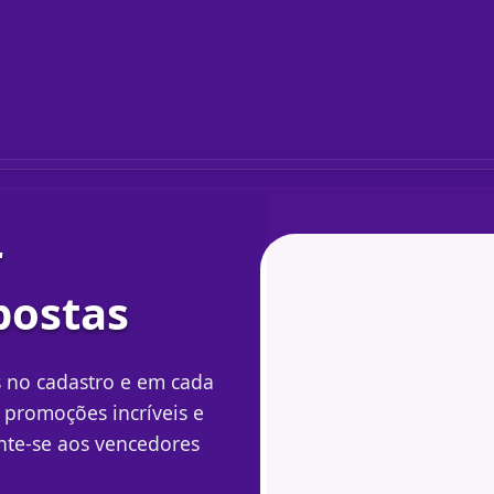
r
postas
 no cadastro e em cada
 promoções incríveis e
unte-se aos vencedores