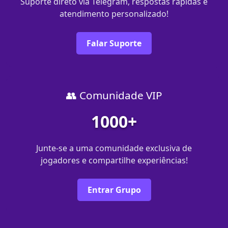
Suporte direto via Telegram, respostas rápidas e
atendimento personalizado!
Falar Suporte
👥 Comunidade VIP
1000+
Junte-se a uma comunidade exclusiva de
jogadores e compartilhe experiências!
Entrar Grupo