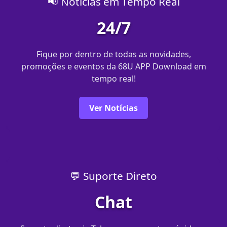
📢 Notícias em Tempo Real
24/7
Fique por dentro de todas as novidades,
promoções e eventos da 68U APP Download em
tempo real!
Ver Notícias
💬 Suporte Direto
Chat