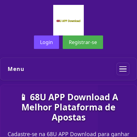
Login
Registrar-se
Menu
📱 68U APP Download A
Melhor Plataforma de
Apostas
Cadastre-se na 68U APP Download para ganhar