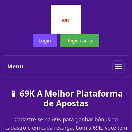
Login
Registrar-se
Menu
📱 69K A Melhor Plataforma
de Apostas
Cadastre-se na 69K para ganhar bônus no
cadastro e em cada recarga. Com a 69K, você tem