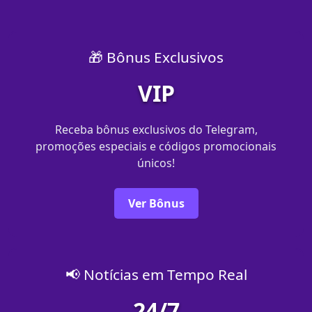
🎁 Bônus Exclusivos
VIP
Receba bônus exclusivos do Telegram,
promoções especiais e códigos promocionais
únicos!
Ver Bônus
📢 Notícias em Tempo Real
24/7