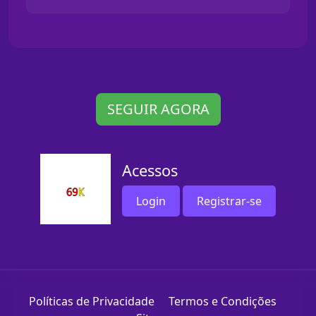
SEGUIR AGORA
Acessos
Login
Registrar-se
Políticas de Privacidade
Termos e Condições