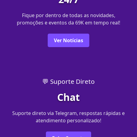
Fique por dentro de todas as novidades,
promoções e eventos da 69K em tempo real!
Ver Notícias
💬 Suporte Direto
Chat
Suporte direto via Telegram, respostas rápidas e
atendimento personalizado!