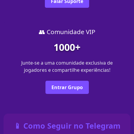
Falar Suporte
👥 Comunidade VIP
1000+
Junte-se a uma comunidade exclusiva de
jogadores e compartilhe experiências!
Entrar Grupo
📱 Como Seguir no Telegram