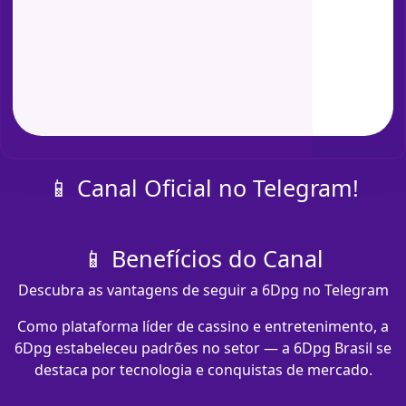
📱 Canal Oficial no Telegram!
📱 Benefícios do Canal
Descubra as vantagens de seguir a 6Dpg no Telegram
Como plataforma líder de cassino e entretenimento, a
6Dpg estabeleceu padrões no setor — a 6Dpg Brasil se
destaca por tecnologia e conquistas de mercado.