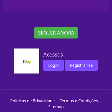
SEGUIR AGORA
Acessos
Login
Registrar-se
Políticas de Privacidade
Termos e Condições
Sitemap