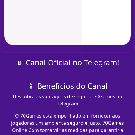
📱 Canal Oficial no Telegram!
📱 Benefícios do Canal
Descubra as vantagens de seguir a 70Games no
Telegram
O 70Games está empenhado em fornecer aos
jogadores um ambiente seguro e justo. 70Games
Online Com toma várias medidas para garantir a