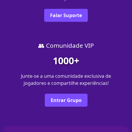
Falar Suporte
👥 Comunidade VIP
1000+
Junte-se a uma comunidade exclusiva de
jogadores e compartilhe experiências!
Entrar Grupo