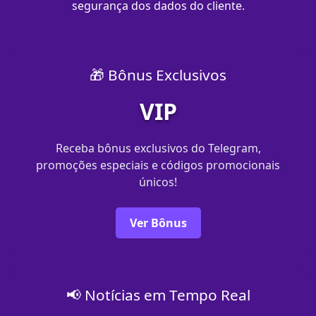
segurança dos dados do cliente.
🎁 Bônus Exclusivos
VIP
Receba bônus exclusivos do Telegram,
promoções especiais e códigos promocionais
únicos!
Ver Bônus
📢 Notícias em Tempo Real