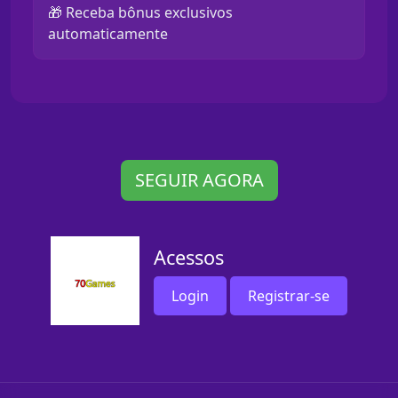
🎁 Receba bônus exclusivos
automaticamente
SEGUIR AGORA
Acessos
Login
Registrar-se