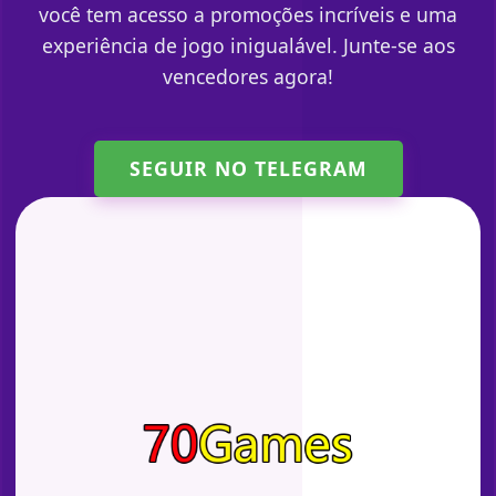
você tem acesso a promoções incríveis e uma
experiência de jogo inigualável. Junte-se aos
vencedores agora!
SEGUIR NO TELEGRAM