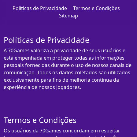
Políticas de Privacidade
Termos e Condições
Sitemap
Políticas de Privacidade
A 70Games valoriza a privacidade de seus usuários e
está empenhada em proteger todas as informações
pessoais fornecidas durante o uso de nossos canais de
comunicação. Todos os dados coletados são utilizados
exclusivamente para fins de melhoria contínua da
experiência de nossos jogadores.
Termos e Condições
Os usuários da 70Games concordam em respeitar