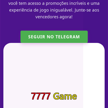
você tem acesso a promoções incríveis e uma
experiência de jogo inigualável. Junte-se aos
vencedores agora!
SEGUIR NO TELEGRAM