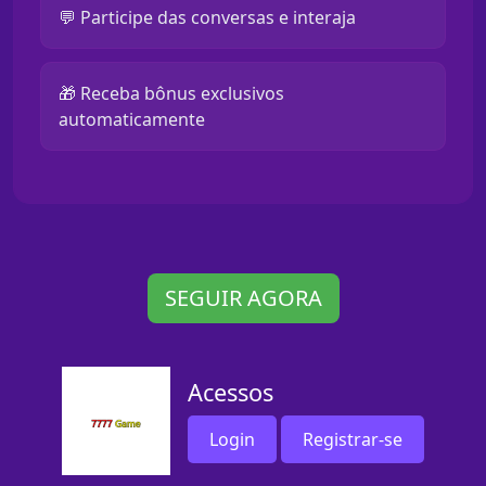
💬 Participe das conversas e interaja
🎁 Receba bônus exclusivos
automaticamente
SEGUIR AGORA
Acessos
Login
Registrar-se