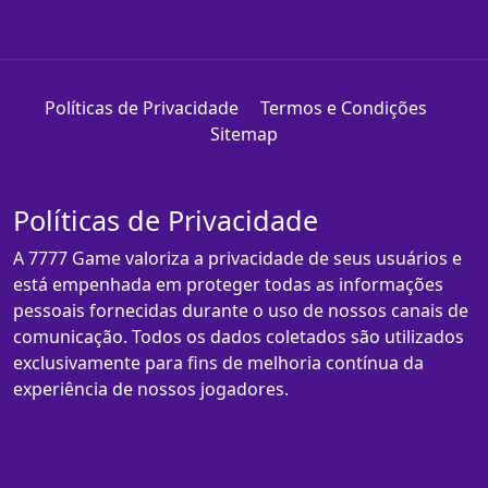
Políticas de Privacidade
Termos e Condições
Sitemap
Políticas de Privacidade
A 7777 Game valoriza a privacidade de seus usuários e
está empenhada em proteger todas as informações
pessoais fornecidas durante o uso de nossos canais de
comunicação. Todos os dados coletados são utilizados
exclusivamente para fins de melhoria contínua da
experiência de nossos jogadores.