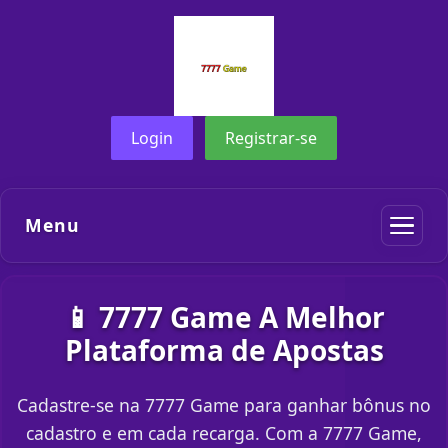
Login
Registrar-se
Menu
📱 7777 Game A Melhor
Plataforma de Apostas
Cadastre-se na 7777 Game para ganhar bônus no
cadastro e em cada recarga. Com a 7777 Game,