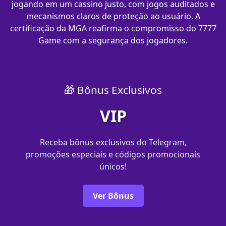
jogando em um cassino justo, com jogos auditados e
mecanismos claros de proteção ao usuário. A
certificação da MGA reafirma o compromisso do 7777
Game com a segurança dos jogadores.
🎁 Bônus Exclusivos
VIP
Receba bônus exclusivos do Telegram,
promoções especiais e códigos promocionais
únicos!
Ver Bônus