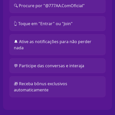
🔍 Procure por "@777AA.ComOficial"
👆 Toque em "Entrar" ou "Join"
🔔 Ative as notificações para não perder
nada
💬 Participe das conversas e interaja
🎁 Receba bônus exclusivos
automaticamente