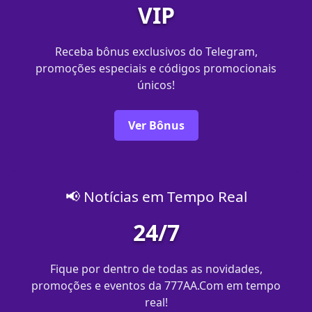
VIP
Receba bônus exclusivos do Telegram,
promoções especiais e códigos promocionais
únicos!
Ver Bônus
📢 Notícias em Tempo Real
24/7
Fique por dentro de todas as novidades,
promoções e eventos da 777AA.Com em tempo
real!