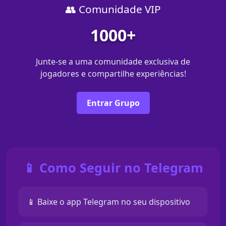
👥 Comunidade VIP
1000+
Junte-se a uma comunidade exclusiva de
jogadores e compartilhe experiências!
Entrar Grupo
📱 Como Seguir no Telegram
📱 Baixe o app Telegram no seu dispositivo