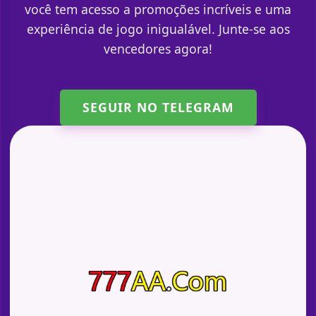
você tem acesso a promoções incríveis e uma
experiência de jogo inigualável. Junte-se aos
vencedores agora!
SEGUIR NO TELEGRAM