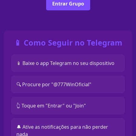
Entrar Grupo
📱 Como Seguir no Telegram
📱 Baixe o app Telegram no seu dispositivo
🔍 Procure por "@777WinOficial"
👆 Toque em "Entrar" ou "Join"
🔔 Ative as notificações para não perder
nada