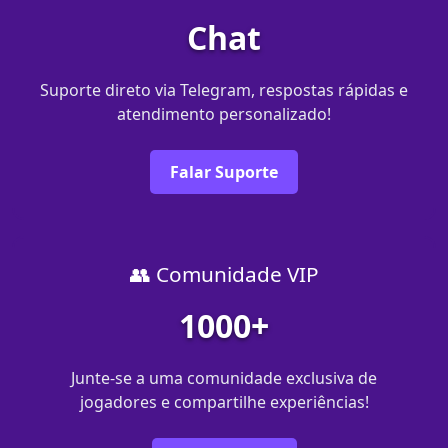
Chat
Suporte direto via Telegram, respostas rápidas e
atendimento personalizado!
Falar Suporte
👥 Comunidade VIP
1000+
Junte-se a uma comunidade exclusiva de
jogadores e compartilhe experiências!