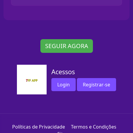
SEGUIR AGORA
Acessos
Login
Registrar-se
Políticas de Privacidade
Termos e Condições