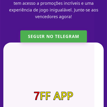
tem acesso a promoções incríveis e uma
experiência de jogo inigualável. Junte-se aos
vencedores agora!
SEGUIR NO TELEGRAM