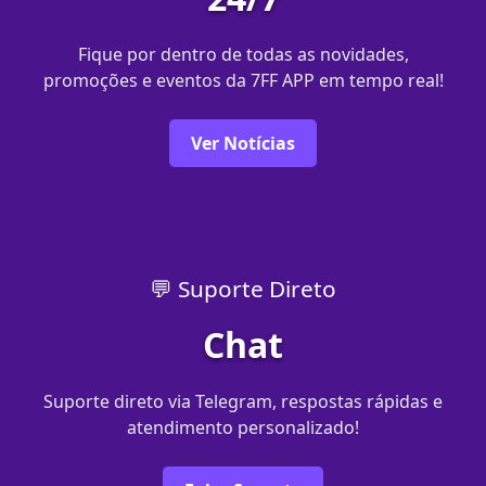
Fique por dentro de todas as novidades,
promoções e eventos da 7FF APP em tempo real!
Ver Notícias
💬 Suporte Direto
Chat
Suporte direto via Telegram, respostas rápidas e
atendimento personalizado!