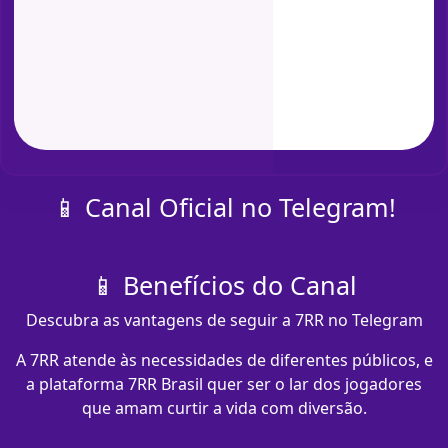
📱 Canal Oficial no Telegram!
📱 Benefícios do Canal
Descubra as vantagens de seguir a 7RR no Telegram
A 7RR atende às necessidades de diferentes públicos, e
a plataforma 7RR Brasil quer ser o lar dos jogadores
que amam curtir a vida com diversão.