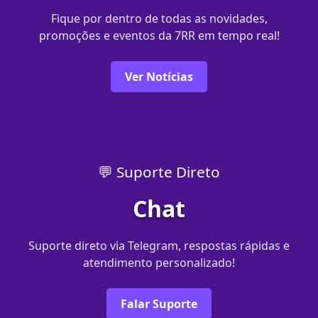
Fique por dentro de todas as novidades,
promoções e eventos da 7RR em tempo real!
Ver Notícias
💬 Suporte Direto
Chat
Suporte direto via Telegram, respostas rápidas e
atendimento personalizado!
Falar Suporte