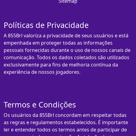
Sitemap
Políticas de Privacidade
A 855Brl valoriza a privacidade de seus usuários e está
empenhada em proteger todas as informações
pessoais fornecidas durante o uso de nossos canais de
comunicação. Todos os dados coletados são utilizados
exclusivamente para fins de melhoria contínua da
experiência de nossos jogadores.
Termos e Condições
Os usuários da 855Brl concordam em respeitar todas
as regras e regulamentos estabelecidos. É importante
ler e entender todos os termos antes de participar de