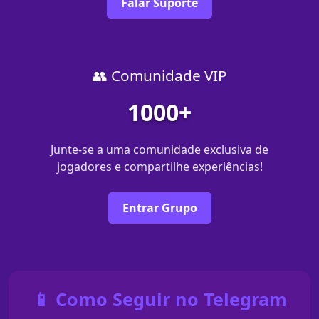
Falar Suporte
👥 Comunidade VIP
1000+
Junte-se a uma comunidade exclusiva de
jogadores e compartilhe experiências!
Entrar Grupo
📱 Como Seguir no Telegram