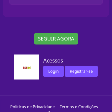
SEGUIR AGORA
Acessos
Login
Registrar-se
Políticas de Privacidade
Termos e Condições