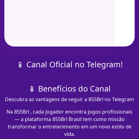
📱 Canal Oficial no Telegram!
📱 Benefícios do Canal
Descubra as vantagens de seguir a 855Brl no Telegram
Na 855Brl , cada jogador encontra jogos profissionais
— a plataforma 855Brl Brasil tem como missão
transformar o entretenimento em um novo estilo de
vida.