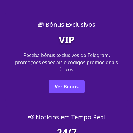
🎁 Bônus Exclusivos
VIP
Receba bônus exclusivos do Telegram,
promoções especiais e códigos promocionais
únicos!
Ver Bônus
📢 Notícias em Tempo Real
24/7