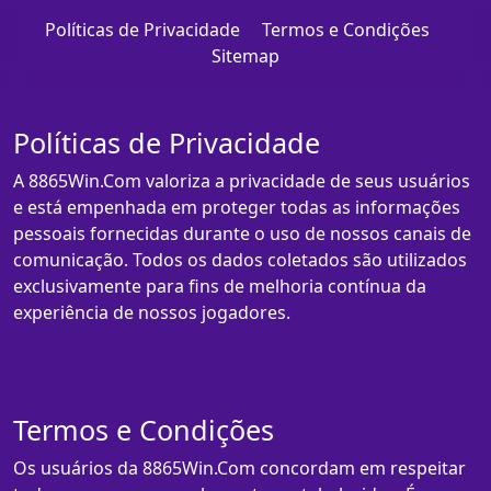
Políticas de Privacidade
Termos e Condições
Sitemap
Políticas de Privacidade
A 8865Win.Com valoriza a privacidade de seus usuários
e está empenhada em proteger todas as informações
pessoais fornecidas durante o uso de nossos canais de
comunicação. Todos os dados coletados são utilizados
exclusivamente para fins de melhoria contínua da
experiência de nossos jogadores.
Termos e Condições
Os usuários da 8865Win.Com concordam em respeitar