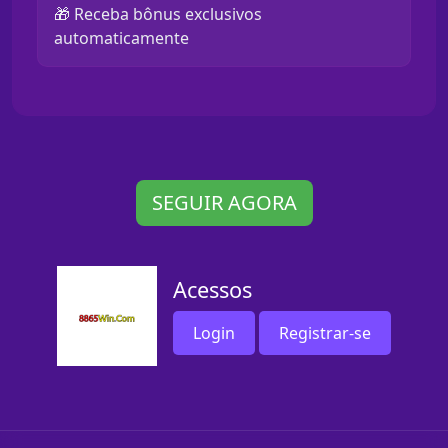
🎁 Receba bônus exclusivos
automaticamente
SEGUIR AGORA
Acessos
Login
Registrar-se