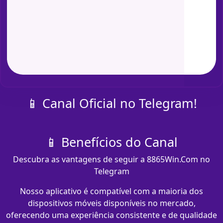
📱 Canal Oficial no Telegram!
📱 Benefícios do Canal
Descubra as vantagens de seguir a 8865Win.Com no
Telegram
Nosso aplicativo é compatível com a maioria dos
dispositivos móveis disponíveis no mercado,
oferecendo uma experiência consistente e de qualidade