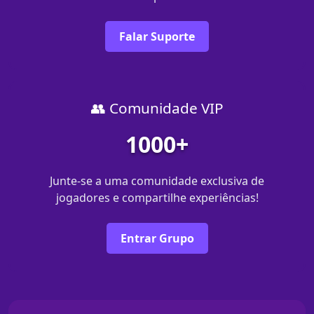
Falar Suporte
👥 Comunidade VIP
1000+
Junte-se a uma comunidade exclusiva de
jogadores e compartilhe experiências!
Entrar Grupo