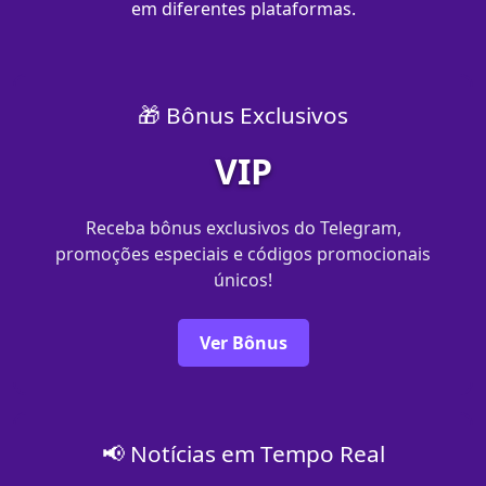
em diferentes plataformas.
🎁 Bônus Exclusivos
VIP
Receba bônus exclusivos do Telegram,
promoções especiais e códigos promocionais
únicos!
Ver Bônus
📢 Notícias em Tempo Real