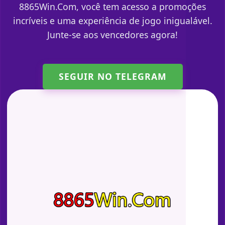
8865Win.Com, você tem acesso a promoções
incríveis e uma experiência de jogo inigualável.
Junte-se aos vencedores agora!
SEGUIR NO TELEGRAM