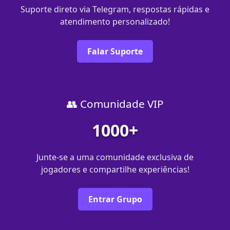
Suporte direto via Telegram, respostas rápidas e
atendimento personalizado!
Falar Suporte
👥 Comunidade VIP
1000+
Junte-se a uma comunidade exclusiva de
jogadores e compartilhe experiências!
Entrar Grupo