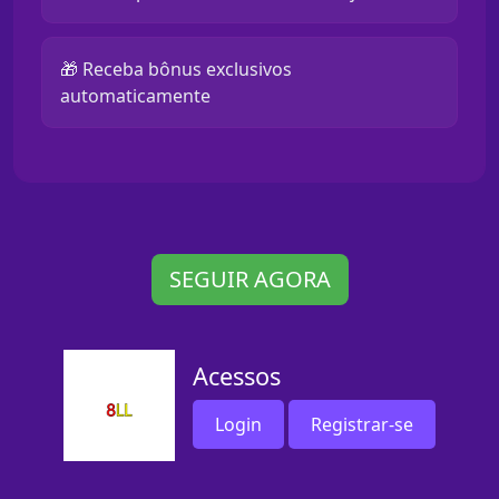
🎁 Receba bônus exclusivos
automaticamente
SEGUIR AGORA
Acessos
Login
Registrar-se