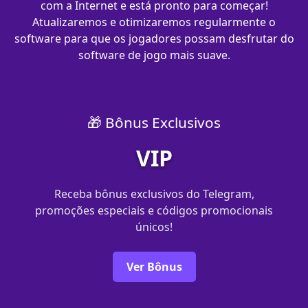
com a Internet e está pronto para começar!
Atualizaremos e otimizaremos regularmente o
software para que os jogadores possam desfrutar do
software de jogo mais suave.
🎁 Bônus Exclusivos
VIP
Receba bônus exclusivos do Telegram,
promoções especiais e códigos promocionais
únicos!
Ver Bônus