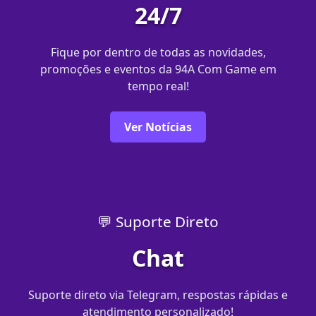
24/7
Fique por dentro de todas as novidades,
promoções e eventos da 94A Com Game em
tempo real!
Ver Notícias
💬 Suporte Direto
Chat
Suporte direto via Telegram, respostas rápidas e
atendimento personalizado!