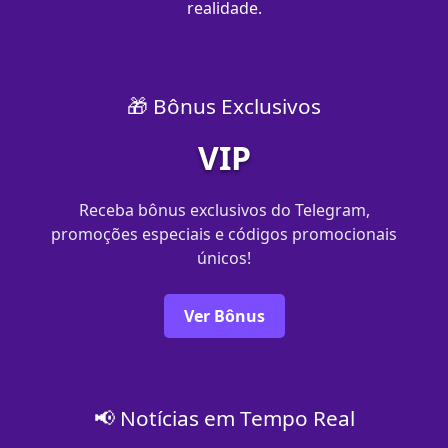
realidade.
🎁 Bônus Exclusivos
VIP
Receba bônus exclusivos do Telegram,
promoções especiais e códigos promocionais
únicos!
Ver Bônus
📢 Notícias em Tempo Real