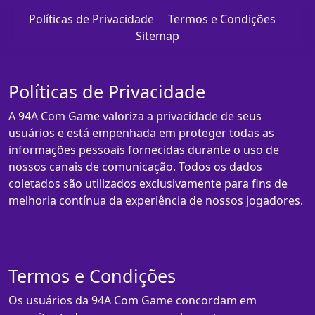
Políticas de Privacidade
Termos e Condições
Sitemap
Políticas de Privacidade
A 94A Com Game valoriza a privacidade de seus
usuários e está empenhada em proteger todas as
informações pessoais fornecidas durante o uso de
nossos canais de comunicação. Todos os dados
coletados são utilizados exclusivamente para fins de
melhoria contínua da experiência de nossos jogadores.
Termos e Condições
Os usuários da 94A Com Game concordam em